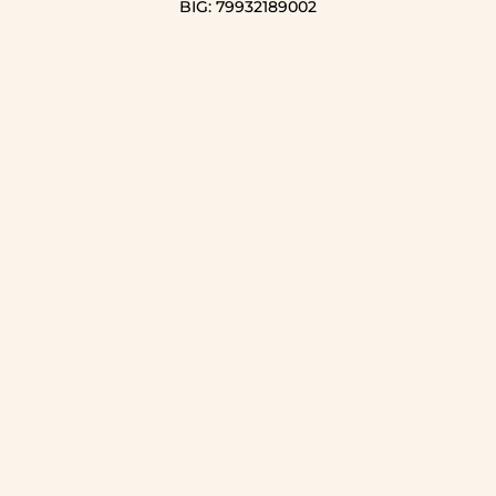
BIG: 79932189002