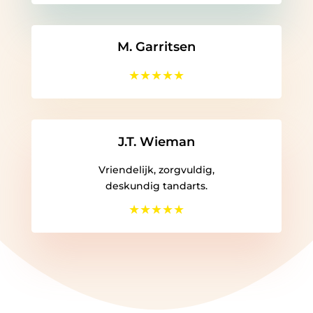
M. Garritsen
★
★
★
★★
J.T. Wieman
Vriendelijk, zorgvuldig,
deskundig tandarts.
★
★
★
★
★